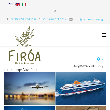
0030 2285051719
0030‎ ‎6977714772
info@firoa-studios.gr
Συγκοινωνίες προς
και απο την Δονούσα.